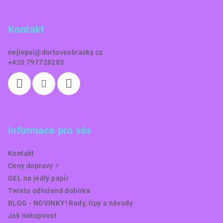
p
a
Kontakt
t
í
nejlepsi
@
dortoveobrazky.cz
+420 797728283
Informace pro vás
Kontakt
Ceny dopravy ⚡️
GEL na jedlý papír
Twisto odložená dobírka
BLOG - NOVINKY! Rady, tipy a návody
Jak nakupovat