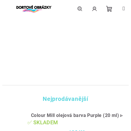
Přejít
na
obsah
Nákupní
Hledat
Přihlášení
košík
Nejprodávanější
Colour Mill olejová barva Purple (20 ml) ▹
✅ SKLADEM