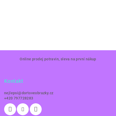
Z
Online prodej potravin, sleva na první nákup
á
p
a
Kontakt
t
í
nejlepsi
@
dortoveobrazky.cz
+420 797728283