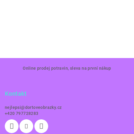
Z
Online prodej potravin, sleva na první nákup
á
p
a
Kontakt
t
í
nejlepsi
@
dortoveobrazky.cz
+420 797728283