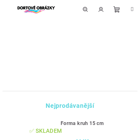
Přejít
na
obsah
Nákupní
Hledat
Přihlášení
košík
Nejprodávanější
Forma kruh 15 cm
✅ SKLADEM