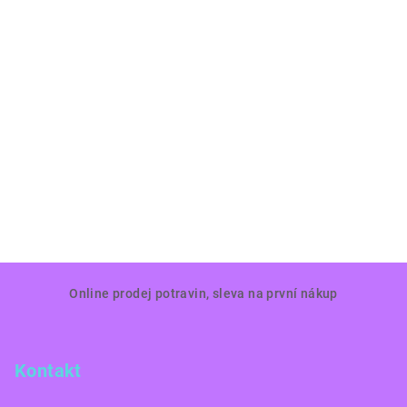
Z
Online prodej potravin, sleva na první nákup
á
p
a
Kontakt
t
í