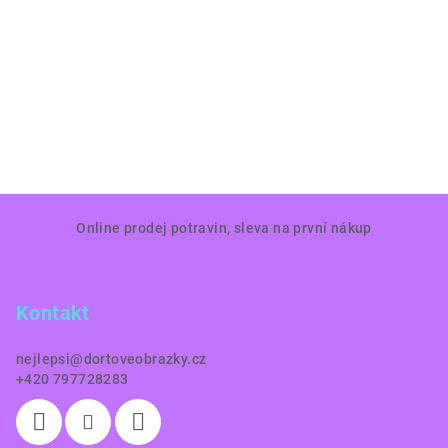
Z
Online prodej potravin, sleva na první nákup
á
p
a
Kontakt
t
í
nejlepsi
@
dortoveobrazky.cz
+420 797728283