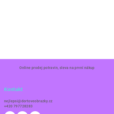
Z
Online prodej potravin, sleva na první nákup
á
p
a
Kontakt
t
í
nejlepsi
@
dortoveobrazky.cz
+420 797728283