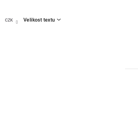
Přejít
na
obsah
Velikost textu
CZK