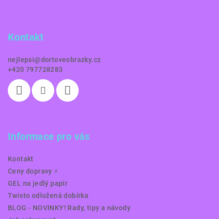
p
a
Kontakt
t
í
nejlepsi
@
dortoveobrazky.cz
+420 797728283
Informace pro vás
Kontakt
Ceny dopravy ⚡️
GEL na jedlý papír
Twisto odložená dobírka
BLOG - NOVINKY! Rady, tipy a návody