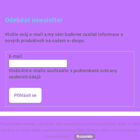
Odebírat newsletter
Vložte svůj e-mail a my vám budeme zasílat informace o
nových produktech na našem e-shopu.
E-mail
Vložením e-mailu souhlasíte s
podmínkami ochrany
osobních údajů
Přihlásit se
Copyright 2026
Dortové obrázky CZ
. Všechna práva
vyhrazena.
Používáme cookies, abychom Vám umožnili pohodlné prohlížení webu a díky
analýze provozu webu neustále zlepšovali jeho funkce, výkon a použitelnost.
Vytvořil Shoptet Premium
Více informací
Rozumím