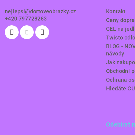
t
nejlepsi
@
dortoveobrazky.cz
Kontakt
í
+420 797728283
Ceny doprav
GEL na jedl
Twisto odl
BLOG - NOV
návody
Jak nakupo
Obchodní 
Ochrana os
Hledáte C
Odebírat 