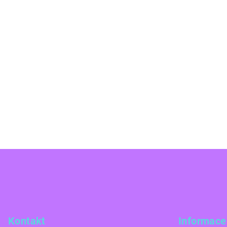
Z
á
p
a
Kontakt
Informace