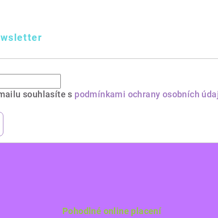
wsletter
mailu souhlasíte s
podmínkami ochrany osobních úda
Pohodlné online placení