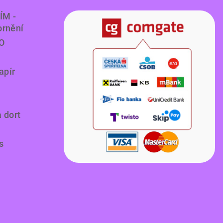
ÍM -
ornění
O
apír
a dort
s