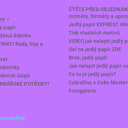
ČTĚTE PŘED OBJEDNÁN
rozměry, formáty a upoz
y ⚡️
Jedlý papír EXPRES? AN
ý papír
Tisk vlastních motivů
ožená dobírka
VIDEO jak nalepit jedlý p
INKY! Rady, tipy a
Gel na jedlý papír ZDE
Brno, jedlý papír
vat
Jak nalepit jedlý papír n
podmínky
Co to je jedlý papír?
obních údajů
Cukrařina s Cake Master
UKRÁŘSKÉ POTŘEBY?
Fotogalerie
newsletter