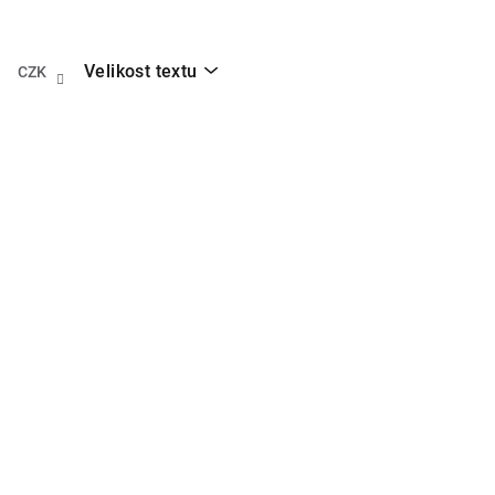
Přejít
na
obsah
Velikost textu
CZK