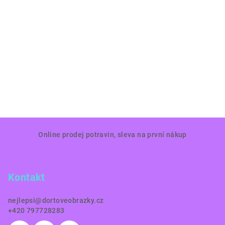
Z
Online prodej potravin, sleva na první nákup
á
p
a
Kontakt
t
í
nejlepsi
@
dortoveobrazky.cz
+420 797728283