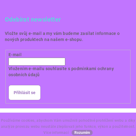
Odebírat newsletter
Vložte svůj e-mail a my vám budeme zasílat informace o
nových produktech na našem e-shopu.
E-mail
Vložením e-mailu souhlasíte s
podmínkami ochrany
osobních údajů
Přihlásit se
Copyright 2026
Dortové obrázky CZ
. Všechna práva
vyhrazena.
Používáme cookies, abychom Vám umožnili pohodlné prohlížení webu a díky
analýze provozu webu neustále zlepšovali jeho funkce, výkon a použitelnost.
Vytvořil Shoptet Premium
Více informací
Rozumím