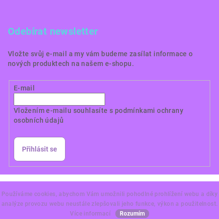
Odebírat newsletter
Vložte svůj e-mail a my vám budeme zasílat informace o
nových produktech na našem e-shopu.
E-mail
Vložením e-mailu souhlasíte s
podmínkami ochrany
osobních údajů
Přihlásit se
Copyright 2026
Dortové obrázky CZ
. Všechna práva
vyhrazena.
Používáme cookies, abychom Vám umožnili pohodlné prohlížení webu a díky
analýze provozu webu neustále zlepšovali jeho funkce, výkon a použitelnost.
Vytvořil Shoptet Premium
Více informací
Rozumím