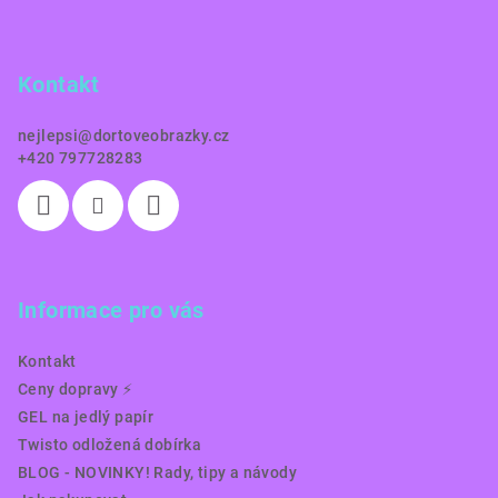
p
a
Kontakt
t
í
nejlepsi
@
dortoveobrazky.cz
+420 797728283
Informace pro vás
Kontakt
Ceny dopravy ⚡️
GEL na jedlý papír
Twisto odložená dobírka
BLOG - NOVINKY! Rady, tipy a návody