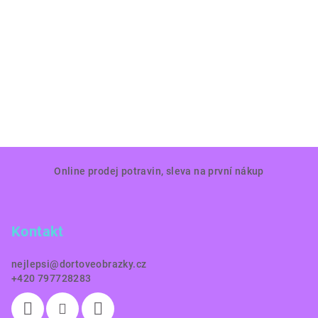
Z
Online prodej potravin, sleva na první nákup
á
p
a
Kontakt
t
í
nejlepsi
@
dortoveobrazky.cz
+420 797728283