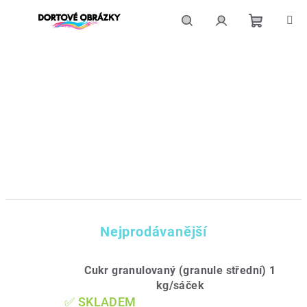
Přejít
na
obsah
Nákupní
Hledat
Přihlášení
košík
Nejprodávanější
Cukr granulovaný (granule střední) 1
kg/sáček
✅ SKLADEM